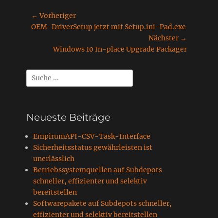
Beitragsnavigation
← Vorheriger
Vorheriger
OEM-DriverSetup jetzt mit Setup.ini-Pad.exe
Beitrag:
Nächster →
Nächster
Windows 10 In-place Upgrade Packager
Beitrag:
Suchen
nach:
Neueste Beiträge
EmpirumAPI-CSV-Task-Interface
Sicherheitsstatus gewährleisten ist
unerlässlich
Betriebssystemquellen auf Subdepots
schneller, effizienter und selektiv
bereitstellen
Softwarepakete auf Subdepots schneller,
effizienter und selektiv bereitstellen