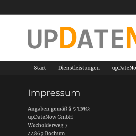
Zum
Inhalt
springen
Matrix42 Empirum Reseller, Consulting, Coaching
upDateNow
Primäres Menü
Start
Dienstleistungen
upDateNo
Impressum
Angaben gemäß § 5 TMG:
upDateNow GmbH
Wacholderweg 7
44869 Bochum