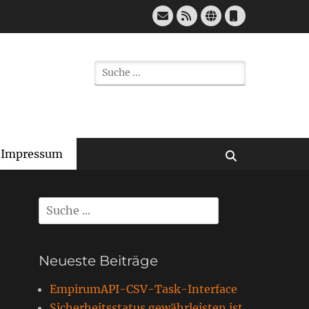
E-
Feed
Website
Telefon
Mail
Suchen
nach:
Impressum
Suchen
Suchen
nach:
Neueste Beiträge
EmpirumAPI-CSV-Task-Interface
Sicherheitsstatus gewährleisten ist