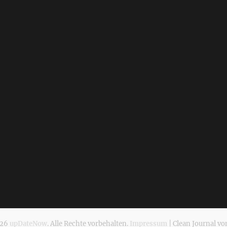
026
upDateNow
. Alle Rechte vorbehalten.
Impressum
| Clean Journal v