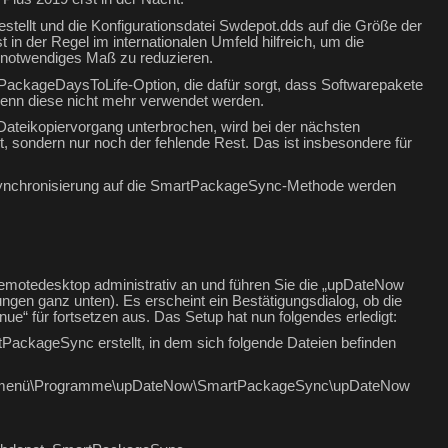
stellt und die Konfigurationsdatei Swdepot.dds auf die Größe der
in der Regel im internationalen Umfeld hilfreich, um die
d notwendiges Maß zu reduzieren.
ackageDaysToLife-Option, die dafür sorgt, dass Softwarepakete
enn diese nicht mehr verwendet werden.
 Dateikopiervorgang unterbrochen, wird bei der nächsten
rt, sondern nur noch der fehlende Rest. Das ist insbesondere für
Synchronisierung auf die SmartPackageSync-Methode werden
motedesktop administrativ an und führen Sie die „upDateNow
en ganz unten). Es erscheint ein Bestätigungsdialog, ob die
inue“ für fortsetzen aus. Das Setup hat nun folgendes erledigt:
ckageSync erstellt, in dem sich folgende Dateien befinden
tartmenü\Programme\upDateNow\SmartPackageSync\upDateNow