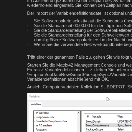
Im Auslieferungszustand ist der Zeitplan des Sync-
wiederholend eingestellt. Sie können den Zeitplan nac
Der Import der Variablendefinitionsdatei ist optional u
·
Sie Softwarepakete selektiv auf die Subdepots übe
·
Sie die Standardzeit 00:00:00 für den täglichen So
·
Sie die Standardeinstellung der Softwarepaketleb
·
Sie die Standardeinstellung für den Schwellenwer
damit größere Softwarepakete erst in der Nacht und
·
Wenn Sie die verwendete Netzwerkbandbreite be
Trifft einer der genannten Fälle zu, gehen Sie wie folgt 
Starten Sie die Matrix42 Management Console und we
Extras > Variablendefinitionen… > klicken Sie unten i
\Empirum\upDateNow\SmartPackageSync\VariableDefin
Variablendefinitionen abschließend mit OK.
Ansicht Computervariablen-Kollektion SUBDEPOT