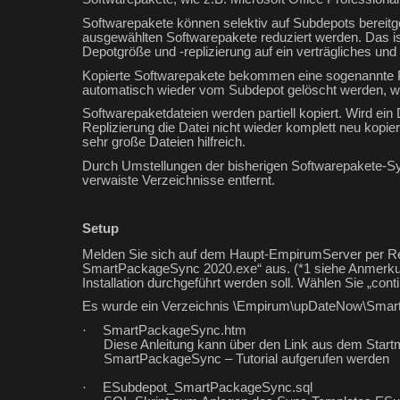
Softwarepakete können selektiv auf Subdepots bereitge
ausgewählten Softwarepakete reduziert werden. Das ist 
Depotgröße und -replizierung auf ein verträgliches un
Kopierte Softwarepakete bekommen eine sogenannte P
automatisch wieder vom Subdepot gelöscht werden, w
Softwarepaketdateien werden partiell kopiert. Wird ein
Replizierung die Datei nicht wieder komplett neu kopie
sehr große Dateien hilfreich.
Durch Umstellungen der bisherigen Softwarepakete-
verwaiste Verzeichnisse entfernt.
Setup
Melden Sie sich auf dem Haupt-EmpirumServer per Re
SmartPackageSync 2020.exe“ aus. (*1 siehe Anmerkung
Installation durchgeführt werden soll. Wählen Sie „cont
Es wurde ein Verzeichnis \Empirum\upDateNow\SmartPa
·
SmartPackageSync.htm
Diese Anleitung kann über den Link aus dem S
SmartPackageSync – Tutorial aufgerufen werden
·
ESubdepot_SmartPackageSync.sql