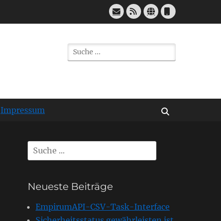
E-
Feed
Website
Telefon
Mail
Suchen
nach:
Impressum
Suchen
Suchen
nach:
Neueste Beiträge
EmpirumAPI-CSV-Task-Interface
Sicherheitsstatus gewährleisten ist