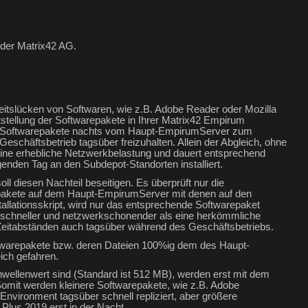
der Matrix42 AG.
itslücken von Softwaren, wie z.B. Adobe Reader oder Mozilla
itstellung der Softwarepakete in Ihrer Matrix42 Empirum
che Softwarepakete nachts vom Haupt-EmpirumServer zum
schäftsbetrieb tagsüber freizuhalten. Allein der Abgleich, ohne
eine erhebliche Netzwerkbelastung und dauert entsprechend
genden Tag an den Subdepot-Standorten installiert.
iesen Nachteil beseitigen. Es überprüft nur die
warepakete auf dem Haupt-EmpirumServer mit denen auf den
tallationsskript, wird nur das entsprechende Softwarepaket
es schneller und netzwerkschonender als eine herkömmliche
 Zeitabständen auch tagsüber während des Geschäftsbetriebs.
ftwarepakete bzw. deren Dateien 100%ig dem des Haupt-
ich gefahren.
chwellenwert sind (Standard ist 512 MB), werden erst mit dem
. Somit werden kleinere Softwarepakete, wie z.B. Adobe
nvironment tagsüber schnell repliziert, aber größere
 Plus 2019 erst in der Nacht.