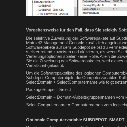
Vorgehensweise für den Fall, dass Sie selektiv So
Die selektive Zuweisung der Softwarepakete auf Subdep
Matrix42 Management Console zusätzlich angelegt werd
Softwarepakete auf dem Subdepot selbst zu vermeide
stellvertretend zuweisen und aktivieren, als wenn Sie d
Verteilungsoptionen spielen keine Rolle. Allein die Zu
Sie die Zuweisung des Softwarepaketes, wird dieses 
Verfallszeit gelöscht.
Um die Softwarepaketliste des logischen Computerobj
Subdepot-Computerobjekt die
Computervariablen-K
SelectDomain + SelectComputername wie folgt
setzen
PackageScope = Select
SelectDomain
= Domain-/Arbeitsgruppennamen vom l
SelectComputername
= Computernamen vom logisch
Optionale Computervariable SUBDEPOT_SMART_