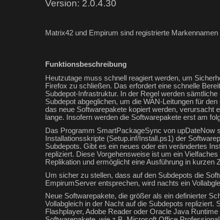
Version: 2.0.4.30
Matrix42 und Empirum sind registrierte Markennamen 
Funktionsbeschreibung
Heutzutage muss schnell reagiert werden, um Sicherhe
Firefox zu schließen. Das erfordert eine schnelle Bere
Subdepot-Infrastruktur. In der Regel werden sämtli
Subdepot abgeglichen, um die WAN-Leitungen für den Ge
das neue Softwarepakete kopiert werden, verursacht 
lange. Insofern werden die Softwarepakete erst am fol
Das Programm SmartPackageSync von upDateNow soll d
Installationsskripte (Setup.inf/Install.ps1) der Soft
Subdepots. Gibt es ein neues oder ein verändertes Ins
repliziert. Diese Vorgehensweise ist um ein Vielfach
Replikation und ermöglicht eine Ausführung in kurzen
Um sicher zu stellen, dass auf den Subdepots die So
EmpirumServer entsprechen, wird nachts ein Vollabgle
Neue Softwarepakete, die größer als ein definierter S
Vollabgleich in der Nacht auf die Subdepots repliziert
Flashplayer, Adobe Reader oder Oracle Java Runtime E
Softwarepakete, wie z.B. Microsoft Office Professional