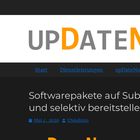
Zum
Inhalt
springen
Matrix42 Empirum Reseller, Consulting, Coaching
upDateNow
Primäres Menü
Start
Dienstleistungen
upDateNo
Softwarepakete auf Subd
und selektiv bereitstell
Posted
Autor
Mai 4, 2020
UNAdmin
on