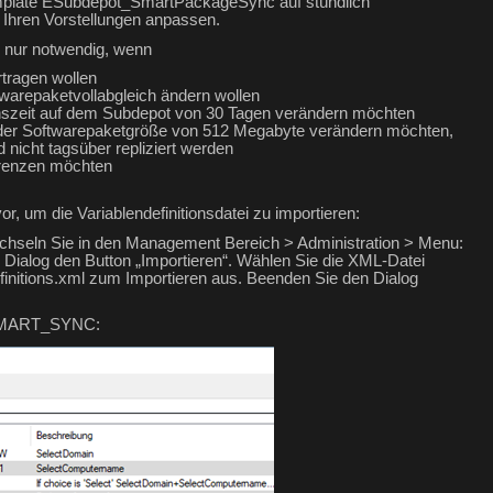
Template ESubdepot_SmartPackageSync auf stündlich
h Ihren Vorstellungen anpassen.
nd nur notwendig, wenn
rtragen wollen
ftwarepaketvollabgleich ändern wollen
enszeit auf dem Subdepot von 30 Tagen verändern möchten
t der Softwarepaketgröße von 512 Megabyte verändern möchten,
 nicht tagsüber repliziert werden
grenzen möchten
vor, um die Variablendefinitionsdatei zu importieren:
chseln Sie in den Management Bereich > Administration > Menu:
m Dialog den Button „Importieren“. Wählen Sie die XML-Datei
itions.xml zum Importieren aus. Beenden Sie den Dialog
_SMART_SYNC: