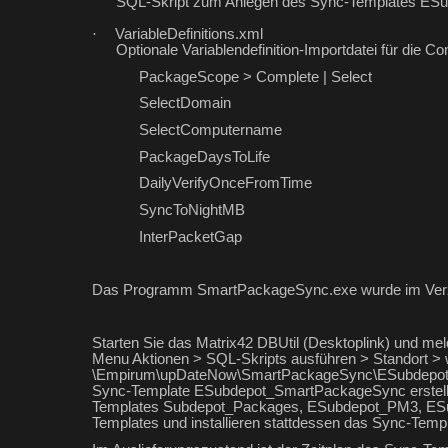
SQL-Skript zum Anlegen des Sync-Templates E
·
VariableDefinitions.xml
Optionale Variablendefinition-Importdatei für 
PackageScope > Complete | Select
SelectDomain
SelectComputername
PackageDaysToLife
DailyVerifyOnceFromTime
SyncToNightMB
InterPacketGap
Das Programm SmartPackageSync.exe wurde im Verz
Starten Sie das Matrix42 DBUtil (Desktoplink) und mel
Menu Aktionen > SQL-Skripts ausführen > Standort > 
\Empirum\upDateNow\SmartPackageSync\ESubdepot_S
Sync-Template ESubdepot_SmartPackageSync erstellt.
Templates Subdepot_Packages, ESubdepot_PM3, ESub
Templates und installieren stattdessen das Sync-T