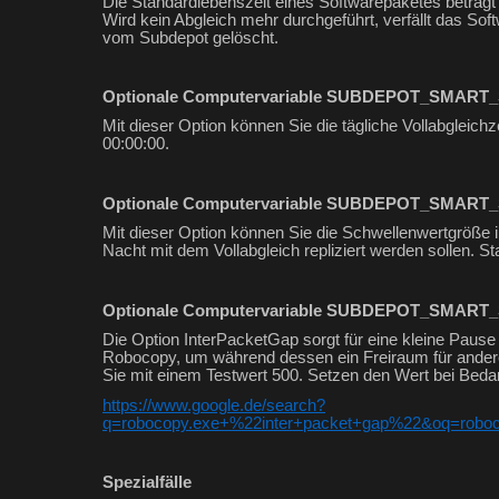
Die Standardlebenszeit eines Softwarepaketes beträgt
Wird kein Abgleich mehr durchgeführt, verfällt das S
vom Subdepot gelöscht.
Optionale Computervariable SUBDEPOT_SMART_
Mit dieser Option können Sie die tägliche Vollabgleichze
00:00:00.
Optionale Computervariable SUBDEPOT_SMART
Mit dieser Option können Sie die Schwellenwertgröße in
Nacht mit dem Vollabgleich repliziert werden sollen. St
Optionale Computervariable SUBDEPOT_SMART_
Die Option InterPacketGap sorgt für eine kleine Pause
Robocopy, um während dessen ein Freiraum für ander
Sie mit einem Testwert 500. Setzen den Wert bei Bedarf
https://www.google.de/search?
q=robocopy.exe+%22inter+packet+gap%22&oq=robo
Spezialfälle