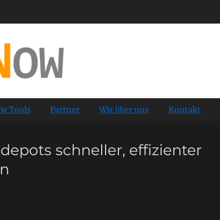
 and Tools
w Tools
Partner
Wir über uns
Kontakt
epots schneller, effizienter
en