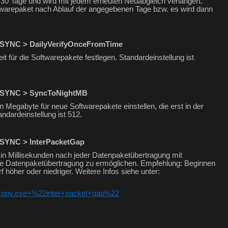
 30 Tage und wird mit jedem erneuten Neuabgleich verlängert.
oftwarepaket nach Ablauf der angegebenen Tage bzw. es wird dann
SYNC > DailyVerifyOnceFromTime
it für die Softwarepakete festlegen. Standardeinstellung ist
_SYNC > SyncToNightMB
 Megabyte für neue Softwarepakete einstellen, die erst in der
andardeinstellung ist 512.
SYNC > InterPacketGap
 in Millisekunden nach jeder Datenpaketübertragung mit
e Datenpaketübertragung zu ermöglichen. Empfehlung: Beginnen
 höher oder niedriger. Weitere Infos siehe unter:
copy.exe+%22inter+packet+gap%22