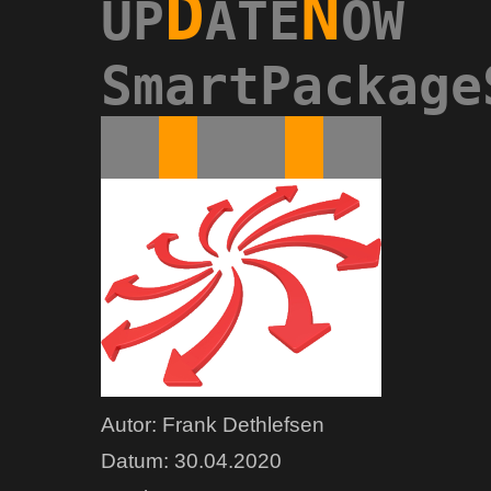
D
N
UP
ATE
OW
SmartPackage
Autor: Frank Dethlefsen
Datum: 30.04.2020