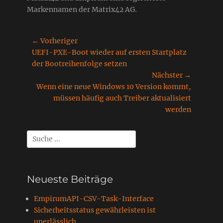
Markennamen der Matrix42 AG.
Beitragsnavigation
← Vorheriger
Vorheriger
UEFI-PXE-Boot wieder auf ersten Startplatz
Beitrag:
der Bootreihenfolge setzen
Nächster →
Nächster
Wenn eine neue Windows 10 Version kommt,
Beitrag:
müssen häufig auch Treiber aktualisiert
werden
Suchen
nach:
Neueste Beiträge
EmpirumAPI-CSV-Task-Interface
Sicherheitsstatus gewährleisten ist
unerlässlich